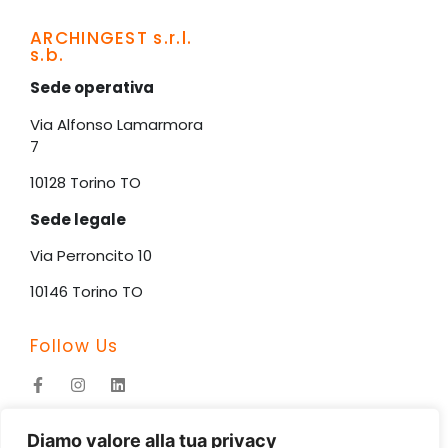
ARCHINGEST s.r.l.
s.b.
Sede operativa
Via Alfonso Lamarmora
7
10128 Torino TO
Sede legale
Via Perroncito 10
10146 Torino TO
Follow Us
©2026 Archingest s.r.l.
Diamo valore alla tua privacy